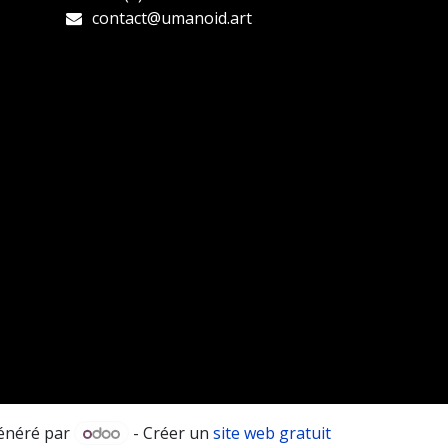
contact@umanoid.art
énéré par
- Créer un
site web gratuit