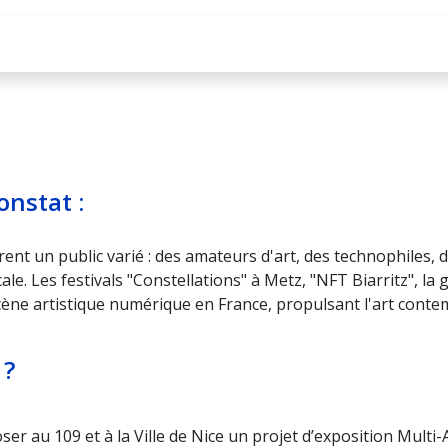
mme
Événements
Presse
À propos
onstat :
rent un public varié : des amateurs d'art, des technophiles, d
e. Les festivals "Constellations" à Metz, "NFT Biarritz", la g
a scène artistique numérique en France, propulsant l'art con
 ?
r au 109 et à la Ville de Nice un projet d’exposition Multi-A