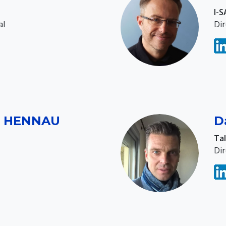
I-S
al
Di
e HENNAU
D
Ta
Dir