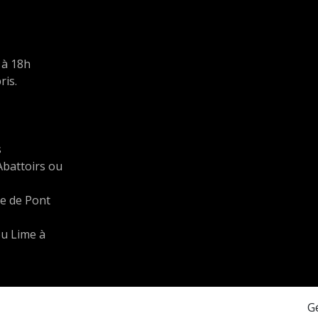
 à 18h
is.
s
Abattoirs ou
are de Pont
ou Lime à
G